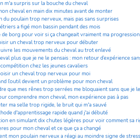
on m'a surpris sur la bouche du cheval
tté mon cheval en main dix minutes avant de monter
n du poulain trop nerveux, mais pas sans surprises
triers a figé mon bassin pendant des mois
lle de borg pour voir si ça changeait vraiment ma progression
hoisir un cheval trop nerveux pour débuter
 suivre les mouvements du cheval au trot enlevé
al plus que je ne le pensais : mon retour d’expérience sans
a compétition chez les jeunes cavaliers
choisir un cheval trop nerveux pour moi
and l’outil devient un problème pour mon cheval
re que mes rênes trop serrées me bloquaient sans que je le
d pour comprendre mon cheval, mon expérience pas à pas
ter ma selle trop rigide, le bruit qui m'a sauvé
thode d'apprentissage rapide quand j'ai débuté
tation en simulant dix chutes légères pour voir comment sa ri
vères pour mon cheval et ce que ça a changé
mment mon poulain nerveux a réagi au moindre signe de stres