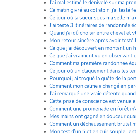
J’ai mal estimé le dénivelé sur ma prem
Ce matin givré au col alpin, j’ai testé 
Ce jour où la sueur sous ma selle m’a d
J'ai testé 3 itinéraires de randonnée
Quand j’ai dû choisir entre cheval et
Mon retour sincère après avoir testé 
Ce que j'ai découvert en montant un ha
Ce que j’ai vraiment vu en observant
Comment ma première randonnée équest
Ce jour où un claquement dans les ten
Pourquoi j’ai troqué la quête de la per
Comment mon calme a changé en perce
J’ai remarqué une vraie détente quand
Cette prise de conscience est venue 
Comment une promenade en forêt m’a f
Mes mains ont gagné en douceur quand
Comment un déchaussement brutal m’a 
Mon test d’un filet en cuir souple : en