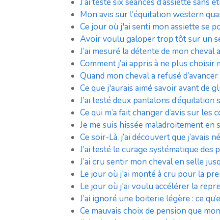
J’ai testé six séances d’assiette sans é
Mon avis sur l'équitation western quan
Ce jour où j'ai senti mon assiette se p
Avoir voulu galoper trop tôt sur un sen
J’ai mesuré la détente de mon cheval a
Comment j’ai appris à ne plus choisir
Quand mon cheval a refusé d’avancer su
Ce que j'aurais aimé savoir avant de gl
J’ai testé deux pantalons d’équitation 
Ce qui m’a fait changer d’avis sur les
Je me suis hissée maladroitement en s
Ce soir-Là, j’ai découvert que j’avais 
J’ai testé le curage systématique des 
J’ai cru sentir mon cheval en selle jus
Le jour où j'ai monté à cru pour la pr
Le jour où j'ai voulu accélérer la repr
J’ai ignoré une boiterie légère : ce q
Ce mauvais choix de pension que mon c