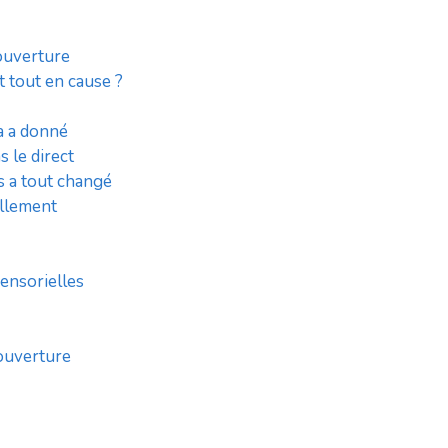
couverture
t tout en cause ?
ça a donné
 le direct
s a tout changé
ellement
sensorielles
couverture