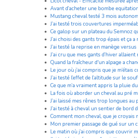
Licol cheval - Efficacité mesurée après
Avant d’acheter une bombe equitation 
Mustang cheval testé 3 mois autonom
J’ai testé trois couvertures imperméa
Ce galop sur un plateau du Semnoz qui
J’ai choisi des gants trop épais et ça 
J’ai testé la reprise en manège versus
J’ai cru que mes gants d’hiver allaient 
Quand la fraîcheur d'un alpage a cha
Le jour où j’ai compris que je m’étais
J’ai testé l’effet de l’altitude sur le s
Ce que m’a vraiment appris la pluie d
La fois où aborder un cheval au pré m
J’ai laissé mes rênes trop longues au 
J’ai testé à cheval un sentier de bord 
Comment mon cheval, que je croyais me
Mon premier passage de gué sur un ch
Le matin où j’ai compris que couvrir m