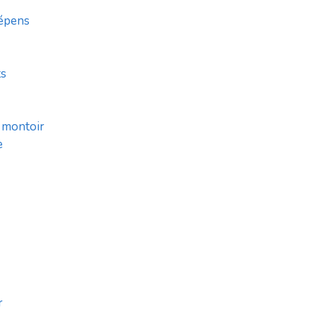
dépens
ts
u montoir
e
r