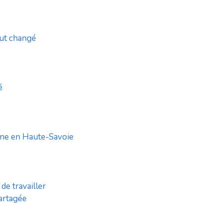
out changé
é
agne en Haute-Savoie
de travailler
artagée