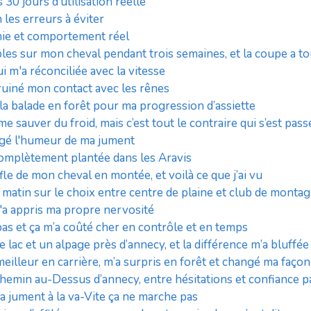
 30 jours d’utilisation réelle
les erreurs à éviter
ie et comportement réel
bles sur mon cheval pendant trois semaines, et la coupe a t
 m'a réconciliée avec la vitesse
a ruiné mon contact avec les rênes
 la balade en forêt pour ma progression d’assiette
me sauver du froid, mais c’est tout le contraire qui s’est pass
ngé l'humeur de ma jument
 complètement plantée dans les Aravis
ouffle de mon cheval en montée, et voilà ce que j’ai vu
u matin sur le choix entre centre de plaine et club de mont
'a appris ma propre nervosité
pas et ça m’a coûté cher en contrôle et en temps
de lac et un alpage près d’annecy, et la différence m’a bluffée
illeur en carrière, m’a surpris en forêt et changé ma façon 
emin au-Dessus d’annecy, entre hésitations et confiance p
a jument à la va-Vite ça ne marche pas