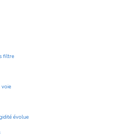
 filtre
 voie
gidité évolue
s