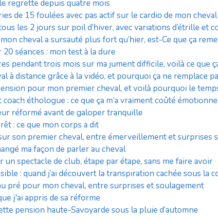
e le regrette depuis quatre mois
éries de 15 foulées avec pas actif sur le cardio de mon cheval
ous les 2 jours sur poil d’hiver, avec variations d’étrille et 
 mon cheval a sursauté plus fort qu’hier, est-Ce que ça reme
 20 séances : mon test à la dure
res pendant trois mois sur ma jument difficile, voilà ce que 
l à distance grâce à la vidéo, et pourquoi ça ne remplace pas
i-Pension pour mon premier cheval, et voilà pourquoi le temp
t coach éthologue : ce que ça m’a vraiment coûté émotionn
eur réformé avant de galoper tranquille
rêt : ce que mon corps a dit
sur son premier cheval, entre émerveillement et surprises 
hangé ma façon de parler au cheval
un spectacle de club, étape par étape, sans me faire avoir
ible : quand j’ai découvert la transpiration cachée sous la 
au pré pour mon cheval, entre surprises et soulagement
ue j'ai appris de sa réforme
cette pension haute-Savoyarde sous la pluie d’automne