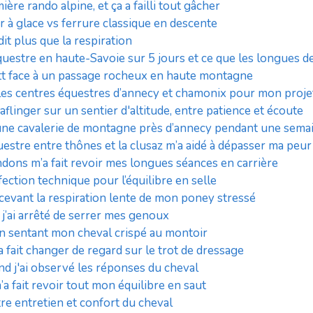
ière rando alpine, et ça a failli tout gâcher
fer à glace vs ferrure classique en descente
it plus que la respiration
 équestre en haute-Savoie sur 5 jours et ce que les longues
 vtt face à un passage rocheux en haute montagne
les centres équestres d’annecy et chamonix pour mon projet
flinger sur un sentier d'altitude, entre patience et écoute
 une cavalerie de montagne près d’annecy pendant une sema
re entre thônes et la clusaz m’a aidé à dépasser ma peur
dons m’a fait revoir mes longues séances en carrière
fection technique pour l’équilibre en selle
vant la respiration lente de mon poney stressé
 j’ai arrêté de serrer mes genoux
en sentant mon cheval crispé au montoir
ait changer de regard sur le trot de dressage
 j'ai observé les réponses du cheval
fait revoir tout mon équilibre en saut
tre entretien et confort du cheval