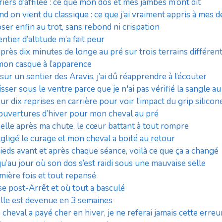
triers d’affilée : ce que mon dos et mes jambes m’ont dit
d on vient du classique : ce que j’ai vraiment appris à mes 
oser enfin au trot, sans rebond ni crispation
tier d’altitude m’a fait peur
près dix minutes de longe au pré sur trois terrains différen
 mon casque à l’apparence
r un sentier des Aravis, j’ai dû réapprendre à l’écouter
isser sous le ventre parce que je n'ai pas vérifié la sangle a
sur dix reprises en carrière pour voir l’impact du grip silicon
 couvertures d’hiver pour mon cheval au pré
elle après ma chute, le cœur battant à tout rompre
négligé le curage et mon cheval a boité au retour
pieds avant et après chaque séance, voilà ce que ça a changé
qu’au jour où son dos s’est raidi sous une mauvaise selle
emière fois et tout repensé
ise post-Arrêt et où tout a basculé
u’elle est devenue en 3 semaines
heval a payé cher en hiver, je ne referai jamais cette erreu