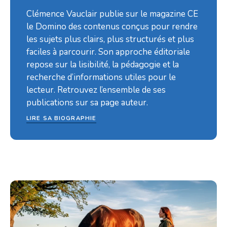
Clémence Vauclair publie sur le magazine CE
le Domino des contenus conçus pour rendre
les sujets plus clairs, plus structurés et plus
faciles à parcourir. Son approche éditoriale
repose sur la lisibilité, la pédagogie et la
recherche d’informations utiles pour le
lecteur. Retrouvez l’ensemble de ses
publications sur sa page auteur.
LIRE SA BIOGRAPHIE