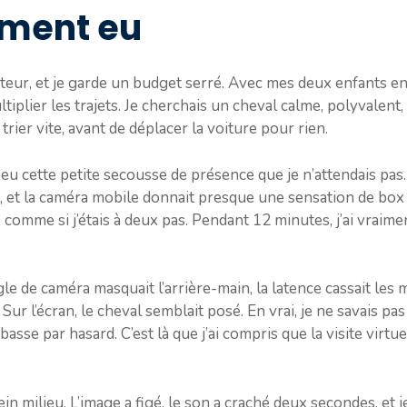
iment eu
eur, et je garde un budget serré. Avec mes deux enfants en b
ltiplier les trajets. Je cherchais un cheval calme, polyvalent
 trier vite, avant de déplacer la voiture pour rien.
i eu cette petite secousse de présence que je n’attendais pas. 
le, et la caméra mobile donnait presque une sensation de box 
, comme si j’étais à deux pas. Pendant 12 minutes, j’ai vraim
’angle de caméra masquait l’arrière-main, la latence cassait le
 Sur l’écran, le cheval semblait posé. En vrai, je ne savais pas
e basse par hasard. C’est là que j’ai compris que la visite virt
in milieu. L’image a figé, le son a craché deux secondes, et j