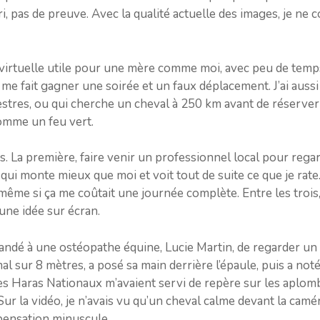
tri, pas de preuve. Avec la qualité actuelle des images, je ne 
e virtuelle utile pour une mère comme moi, avec peu de temp
me fait gagner une soirée et un faux déplacement. J’ai auss
estres, ou qui cherche un cheval à 250 km avant de réserver 
comme un feu vert.
urs. La première, faire venir un professionnel local pour rega
qui monte mieux que moi et voit tout de suite ce que je rate
ême si ça me coûtait une journée complète. Entre les trois, j’
 une idée sur écran.
ndé à une ostéopathe équine, Lucie Martin, de regarder un ch
nimal sur 8 mètres, a posé sa main derrière l’épaule, puis a no
des Haras Nationaux m’avaient servi de repère sur les aplomb
. Sur la vidéo, je n’avais vu qu’un cheval calme devant la camé
ensation minuscule.