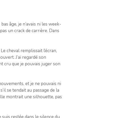
as âge, je n’avais ni les week-
, pas un crack de carrière. Dans
Le cheval remplissait l’écran,
ouvert. J’ai regardé son
ent cru que je pouvais juger son
s mouvements, et je ne pouvais ni
 s’il se tendait au passage de la
uelle montrait une silhouette, pas
e suis restée dans le silence du