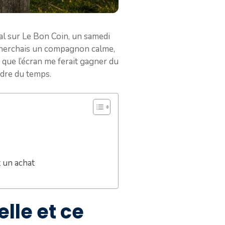
al sur Le Bon Coin, un samedi
e cherchais un compagnon calme,
u que l’écran me ferait gagner du
erdre du temps.
t un achat
elle et ce