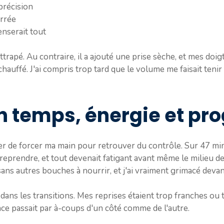
précision
errée
enserait tout
attrapé. Au contraire, il a ajouté une prise sèche, et mes do
chauffé. J'ai compris trop tard que le volume me faisait teni
en temps, énergie et pr
yer de forcer ma main pour retrouver du contrôle. Sur 47 min
 reprendre, et tout devenait fatigant avant même le milieu de
ns autres bouches à nourrir, et j'ai vraiment grimacé devan
 dans les transitions. Mes reprises étaient trop franches ou t
ance passait par à-coups d'un côté comme de l'autre.