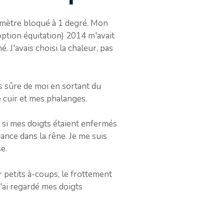
momètre bloqué à 1 degré. Mon
(option équitation) 2014 m'avait
é. J'avais choisi la chaleur, pas
is sûre de moi en sortant du
e cuir et mes phalanges.
me si mes doigts étaient enfermés
nce dans la rêne. Je me suis
e.
r petits à-coups, le frottement
j'ai regardé mes doigts