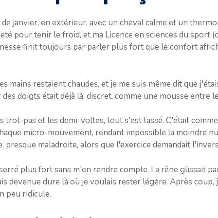
i de janvier, en extérieur, avec un cheval calme et un ther
eté pour tenir le froid, et ma Licence en sciences du sport 
nesse finit toujours par parler plus fort que le confort affich
es mains restaient chaudes, et je me suis même dit que j'éta
des doigts était déjà là, discret, comme une mousse entre l
ns trot-pas et les demi-voltes, tout s'est tassé. C'était com
chaque micro-mouvement, rendant impossible la moindre nua
 presque maladroite, alors que l'exercice demandait l'invers
i serré plus fort sans m'en rendre compte. La rêne glissait pa
suis devenue dure là où je voulais rester légère. Après coup, 
n peu ridicule.