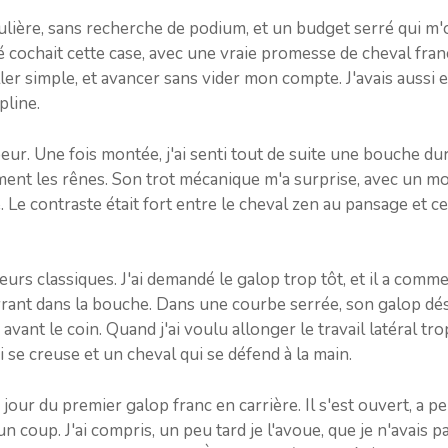
gulière, sans recherche de podium, et un budget serré qui m'
é cochait cette case, avec une vraie promesse de cheval franc
ller simple, et avancer sans vider mon compte. J'avais aussi 
pline.
peur. Une fois montée, j'ai senti tout de suite une bouche du
ent les rênes. Son trot mécanique m'a surprise, avec un mo
 contraste était fort entre le cheval zen au pansage et celui
eurs classiques. J'ai demandé le galop trop tôt, et il a comme
vrant dans la bouche. Dans une courbe serrée, son galop désu
 avant le coin. Quand j'ai voulu allonger le travail latéral trop
 se creuse et un cheval qui se défend à la main.
 jour du premier galop franc en carrière. Il s'est ouvert, a p
n coup. J'ai compris, un peu tard je l'avoue, que je n'avais p