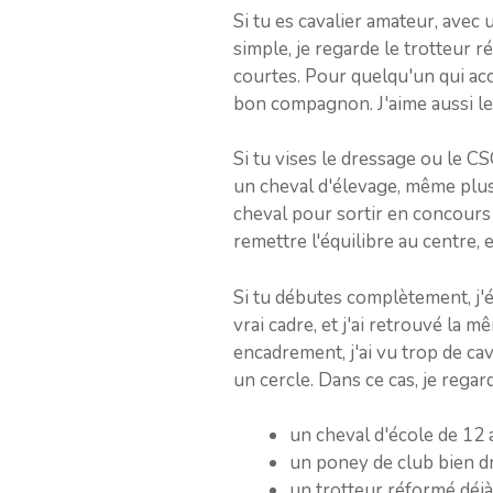
Si tu es cavalier amateur, avec 
simple, je regarde le trotteur r
courtes. Pour quelqu'un qui acce
bon compagnon. J'aime aussi le fa
Si tu vises le dressage ou le CS
un cheval d'élevage, même plus 
cheval pour sortir en concours
remettre l'équilibre au centre, 
Si tu débutes complètement, j'
vrai cadre, et j'ai retrouvé la
encadrement, j'ai vu trop de cav
un cercle. Dans ce cas, je rega
un cheval d'école de 12 
un poney de club bien dres
un trotteur réformé déjà