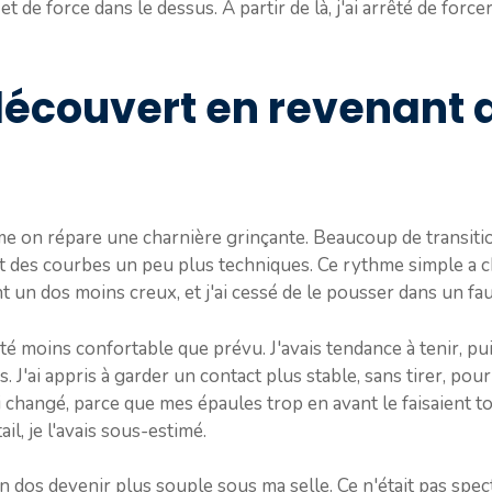
t de force dans le dessus. À partir de là, j'ai arrêté de forcer
 découvert en revenant 
omme on répare une charnière grinçante. Beaucoup de transit
 des courbes un peu plus techniques. Ce rythme simple a cha
t un dos moins creux, et j'ai cessé de le pousser dans un fa
 été moins confortable que prévu. J'avais tendance à tenir, pu
s. J'ai appris à garder un contact plus stable, sans tirer, pour
i changé, parce que mes épaules trop en avant le faisaient 
il, je l'avais sous-estimé.
son dos devenir plus souple sous ma selle. Ce n'était pas spec