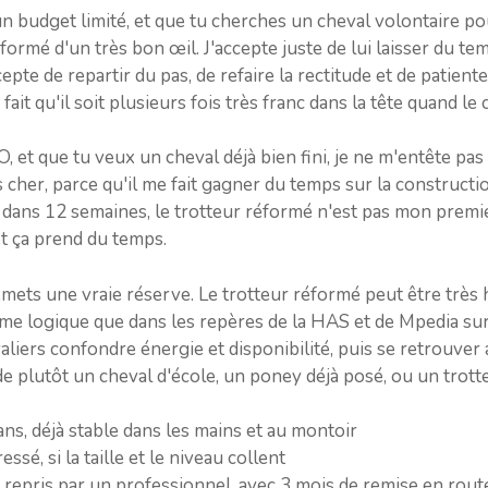
un budget limité, et que tu cherches un cheval volontaire pou
éformé d'un très bon œil. J'accepte juste de lui laisser du tem
pte de repartir du pas, de refaire la rectitude et de patiente
it qu'il soit plusieurs fois très franc dans la tête quand le c
O, et que tu veux un cheval déjà bien fini, je ne m'entête pas
cher, parce qu'il me fait gagner du temps sur la constructi
 dans 12 semaines, le trotteur réformé n'est pas mon premie
et ça prend du temps.
émets une vraie réserve. Le trotteur réformé peut être très
 même logique que dans les repères de la HAS et de Mpedia su
aliers confondre énergie et disponibilité, puis se retrouver 
rde plutôt un cheval d'école, un poney déjà posé, ou un trott
ans, déjà stable dans les mains et au montoir
sé, si la taille et le niveau collent
 repris par un professionnel, avec 3 mois de remise en rout