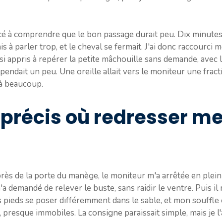
ncé à comprendre que le bon passage durait peu. Dix minute
 à parler trop, et le cheval se fermait. J'ai donc raccourci me
ussi appris à repérer la petite mâchouille sans demande, avec 
i pendait un peu. Une oreille allait vers le moniteur une frac
à beaucoup.
récis où redresser me
près de la porte du manège, le moniteur m'a arrêtée en plein 
demandé de relever le buste, sans raidir le ventre. Puis il m
mes pieds se poser différemment dans le sable, et mon souffl
 presque immobiles. La consigne paraissait simple, mais je l