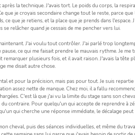
 après la technique. J'avais tort. Le poids du corps, la respi
Ce que je croyais secondaire change tout le reste, parce que 
ends, ce que je retiens, et la place que je prends dans l'espace
is se relâcher quand je cessais de me pencher vers lui.
aintenant. J'ai voulu tout contrôler. J'ai parlé trop longte
e pause, ce qui me faisait prendre le mauvais rythme. Je me t
t remarquer plusieurs fois, et il avait raison. J'avais la tête
age me disait autre chose.
al et pour la précision, mais pas pour tout. Je suis reparti
tion assez nette de manque. Chez moi, il a fallu recommence
argées. C'est là que j'ai vu la limite du stage sans son chev
ion du contraire. Pour quelqu'un qui accepte de reprendre à z
lqu'un qui cherche une réponse immédiate, le décalage peut 
mon cheval, puis des séances individuelles, et même du trava
i cette semaine sans lui parce que j'avais besoin de sortir de