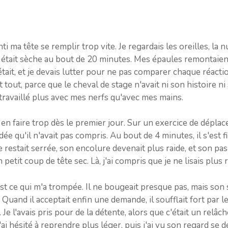
ti ma tête se remplir trop vite. Je regardais les oreilles, la n
e était sèche au bout de 20 minutes. Mes épaules remontaie
ait, et je devais lutter pour ne pas comparer chaque réacti
tout, parce que le cheval de stage n'avait ni son histoire ni
r travaillé plus avec mes nerfs qu'avec mes mains.
ir en faire trop dès le premier jour. Sur un exercice de déplace
e qu'il n'avait pas compris. Au bout de 4 minutes, il s'est fi
restait serrée, son encolure devenait plus raide, et son pas 
 petit coup de tête sec. Là, j'ai compris que je ne lisais plus 
c'est ce qui m'a trompée. Il ne bougeait presque pas, mais son 
. Quand il acceptait enfin une demande, il soufflait fort par 
. Je l'avais pris pour de la détente, alors que c'était un rel
'ai hésité à reprendre plus léger, puis j'ai vu son regard se