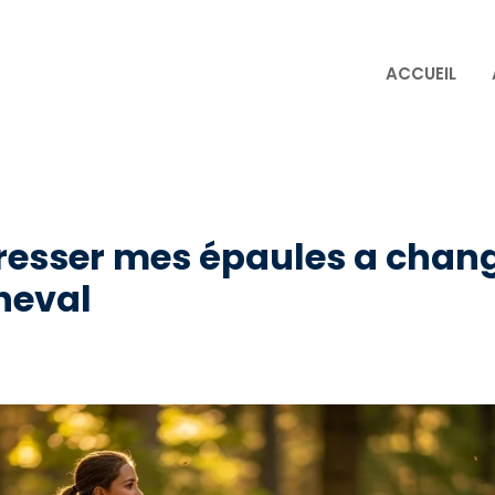
ACCUEIL
dresser mes épaules a cha
heval