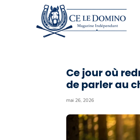
Aller
au
contenu
Ce jour où re
de parler au c
mai 26, 2026