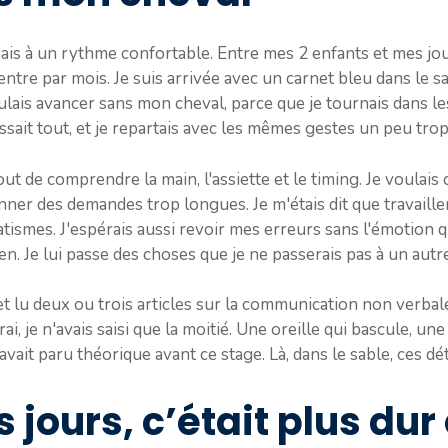
ais à un rythme confortable. Entre mes 2 enfants et mes jour
entre par mois. Je suis arrivée avec un carnet bleu dans le s
oulais avancer sans mon cheval, parce que je tournais dans l
sait tout, et je repartais avec les mêmes gestes un peu trop
out de comprendre la main, l'assiette et le timing. Je voulais
nner des demandes trop longues. Je m'étais dit que travaill
atismes. J'espérais aussi revoir mes erreurs sans l'émotion 
ien. Je lui passe des choses que je ne passerais pas à un autre
et lu deux ou trois articles sur la communication non verbale
ai, je n'avais saisi que la moitié. Une oreille qui bascule, u
avait paru théorique avant ce stage. Là, dans le sable, ces dét
 jours, c’était plus dur