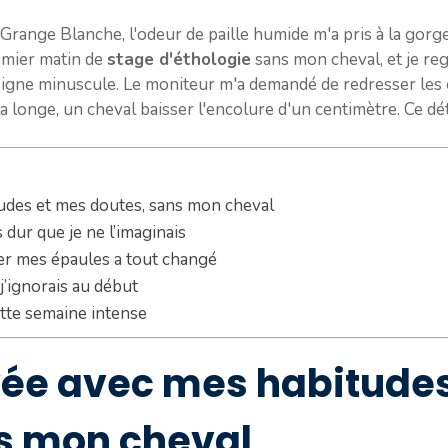
range Blanche, l'odeur de paille humide m'a pris à la gorge
remier matin de
stage d'éthologie
sans mon cheval, et je reg
igne minuscule. Le moniteur m'a demandé de redresser les é
la longe, un cheval baisser l'encolure d'un centimètre. Ce dét
tudes et mes doutes, sans mon cheval
s dur que je ne l’imaginais
er mes épaules a tout changé
j’ignorais au début
tte semaine intense
ivée avec mes habitude
s mon cheval