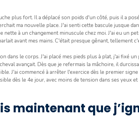
uche plus fort. Il a déplacé son poids d'un côté, puis il a po
erchait ma nouvelle place. J'ai senti cette bascule jusque da
e nette à un changement minuscule chez moi. J'ai eu un peti
rlait avant mes mains. C'était presque gênant, tellement c'ét
on dans le corps. J'ai placé mes pieds plus à plat, j'ai fixé un 
cheval avançait. Dès que je refermais la mâchoire, il durcis
isible. J'ai commencé à arrêter l'exercice dès le premier signe
isible dès le 4e jour, avec moins de tension dans ses yeux et 
ais maintenant que j’ig