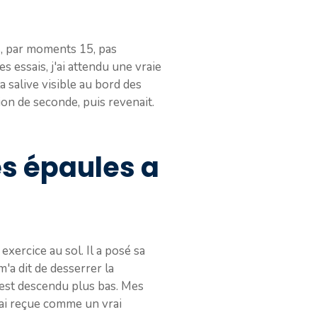
s, par moments 15, pas
s essais, j'ai attendu une vraie
la salive visible au bord des
tion de seconde, puis revenait.
s épaules a
exercice au sol. Il a posé sa
'a dit de desserrer la
e est descendu plus bas. Mes
'ai reçue comme un vrai