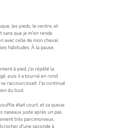
uque, les pieds, le ventre, et
nt sans que je m'en rende
on avec celle de mon cheval.
 ses habitudes. À la pause,
ment à pied, j'ai répété la
gé, puis il a tourné en rond
se raccourcissait. J'ai continué
rien du tout.
souffle était court, et sa queue
les naseaux juste après un pas
âchement très parcimonieux,
 décrocher d'une seconde à